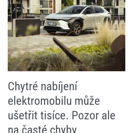
může
ušetřit
tisíce.
Pozor
ale
na
časté
chyby
Chytré nabíjení
elektromobilu může
ušetřit tisíce. Pozor ale
na časté chyby