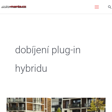
Přeskočit
Hl
na
obsah
dobíjení plug-in
hybridu
Chytré
nabíjení
elektromobilu