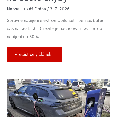
Napsal
Lukáš Dráha
/
3. 7. 2026
Správné nabíjení elektromobilu šetří peníze, baterii i
čas na cestách. Důležité je načasování, wallbox a
nabíjení do 80 %.
Přečíst celý článek...
Němci
chtějí
majitele
plug-
in
hybridů
donutit
nabíjet
a