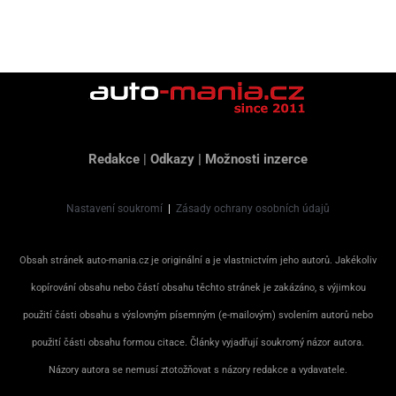
Redakce
|
Odkazy
|
Možnosti inzerce
Nastavení soukromí
|
Zásady ochrany osobních údajů
Obsah stránek auto-mania.cz je originální a je vlastnictvím jeho autorů. Jakékoliv
kopírování obsahu nebo částí obsahu těchto stránek je zakázáno, s výjimkou
použití části obsahu s výslovným písemným (e-mailovým) svolením autorů nebo
použití části obsahu formou citace. Články vyjadřují soukromý názor autora.
Názory autora se nemusí ztotožňovat s názory redakce a vydavatele.