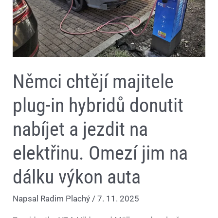
jezdit
na
elektřinu.
Omezí
jim
na
dálku
výkon
auta
Němci chtějí majitele
plug-in hybridů donutit
nabíjet a jezdit na
elektřinu. Omezí jim na
dálku výkon auta
Napsal
Radim Plachý
/
7. 11. 2025