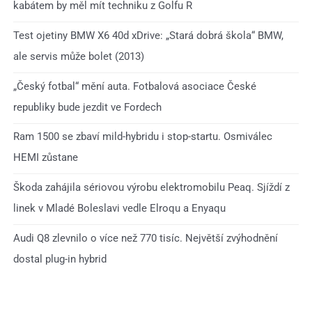
kabátem by měl mít techniku z Golfu R
Test ojetiny BMW X6 40d xDrive: „Stará dobrá škola“ BMW,
ale servis může bolet (2013)
„Český fotbal“ mění auta. Fotbalová asociace České
republiky bude jezdit ve Fordech
Ram 1500 se zbaví mild-hybridu i stop-startu. Osmiválec
HEMI zůstane
Škoda zahájila sériovou výrobu elektromobilu Peaq. Sjíždí z
linek v Mladé Boleslavi vedle Elroqu a Enyaqu
Audi Q8 zlevnilo o více než 770 tisíc. Největší zvýhodnění
dostal plug-in hybrid