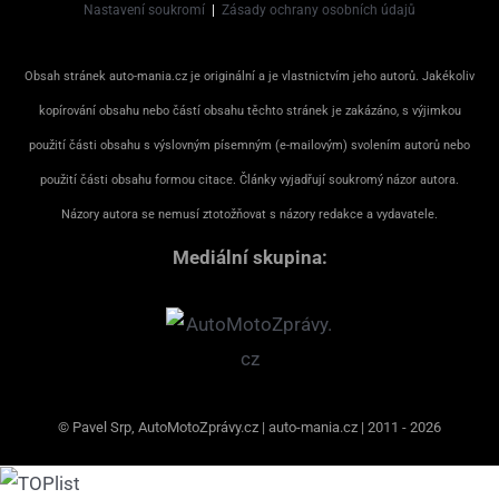
Nastavení soukromí
|
Zásady ochrany osobních údajů
Obsah stránek auto-mania.cz je originální a je vlastnictvím jeho autorů. Jakékoliv
kopírování obsahu nebo částí obsahu těchto stránek je zakázáno, s výjimkou
použití části obsahu s výslovným písemným (e-mailovým) svolením autorů nebo
použití části obsahu formou citace. Články vyjadřují soukromý názor autora.
Názory autora se nemusí ztotožňovat s názory redakce a vydavatele.
Mediální skupina:
© Pavel Srp, AutoMotoZprávy.cz | auto-mania.cz | 2011 - 2026