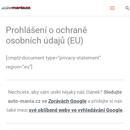
Přeskočit
Hl
na
obsah
Prohlášení o ochraně
osobních údajů (EU)
[cmplz-document type=“privacy-statement“
region=“eu“]
Nechcete, aby vám unikl nějaký náš článek?
Sledujte
auto-mania.cz ve
Zprávách Google
a přidejte si nás
také mezi
své oblíbené weby ve vyhledávání Google
.