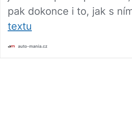
pak dokonce i to, jak s ním
Řidič
textu
Bugatti
Veyron
Grand
auto-mania.cz
Sport
Vitesse
WRC
se
toho
nebojí,
předvádí
donuty