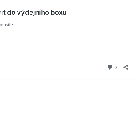
čit do výdejního boxu
musíte.
komentář
0